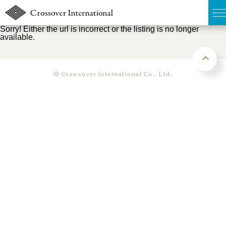
Sorry! Either the url is incorrect or the listing is no longer
available.
TOP
無料簡易査定
© Crossover International Co., Ltd.
販売物件MAP
ウェブマガジン
お問い合わせ
03-6822-3235