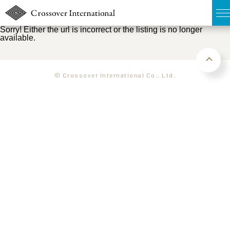
Sorry! Either the url is incorrect or the listing is no longer
available.
TOP
無料簡易査定
© Crossover International Co., Ltd.
販売物件MAP
ウェブマガジン
お問い合わせ
03-6822-3235