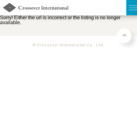
Sorry! Either the url is incorrect or the listing is no longer
available.
TOP
無料簡易査定
© Crossover International Co., Ltd.
販売物件MAP
ウェブマガジン
お問い合わせ
03-6822-3235