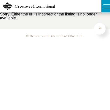
Sorry! Either the url is incorrect or the listing is no longer
available.
TOP
無料簡易査定
© Crossover International Co., Ltd.
販売物件MAP
ウェブマガジン
お問い合わせ
03-6822-3235