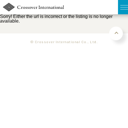
Sorry! Either the url is incorrect or the listing is no longer
available.
TOP
無料簡易査定
© Crossover International Co., Ltd.
販売物件MAP
ウェブマガジン
お問い合わせ
03-6822-3235