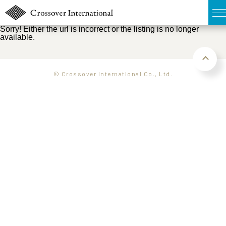
Sorry! Either the url is incorrect or the listing is no longer
available.
TOP
無料簡易査定
© Crossover International Co., Ltd.
販売物件MAP
ウェブマガジン
お問い合わせ
03-6822-3235