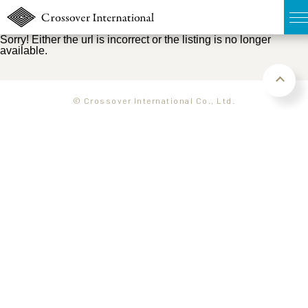
Sorry! Either the url is incorrect or the listing is no longer
available.
TOP
無料簡易査定
© Crossover International Co., Ltd.
販売物件MAP
ウェブマガジン
お問い合わせ
03-6822-3235