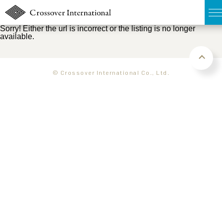
Sorry! Either the url is incorrect or the listing is no longer
available.
TOP
無料簡易査定
© Crossover International Co., Ltd.
販売物件MAP
ウェブマガジン
お問い合わせ
03-6822-3235