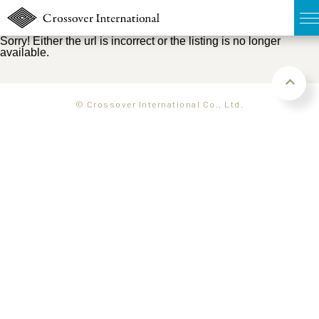
Sorry! Either the url is incorrect or the listing is no longer
available.
TOP
無料簡易査定
© Crossover International Co., Ltd.
販売物件MAP
ウェブマガジン
お問い合わせ
03-6822-3235