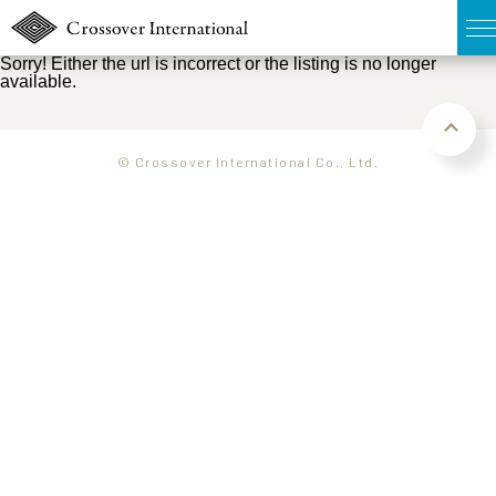
Sorry! Either the url is incorrect or the listing is no longer
available.
TOP
無料簡易査定
© Crossover International Co., Ltd.
販売物件MAP
ウェブマガジン
お問い合わせ
03-6822-3235