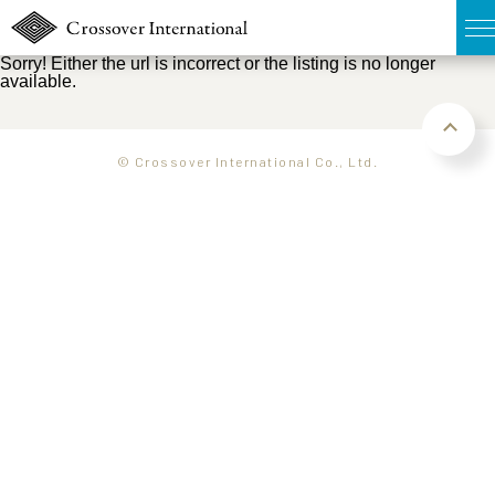
Sorry! Either the url is incorrect or the listing is no longer
available.
TOP
無料簡易査定
© Crossover International Co., Ltd.
販売物件MAP
ウェブマガジン
お問い合わせ
03-6822-3235