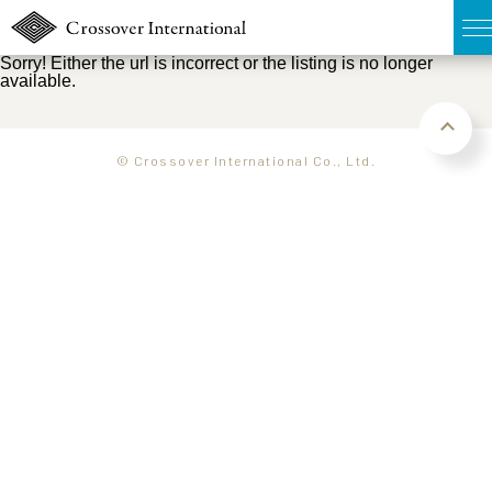
Sorry! Either the url is incorrect or the listing is no longer
available.
TOP
無料簡易査定
© Crossover International Co., Ltd.
販売物件MAP
ウェブマガジン
お問い合わせ
03-6822-3235