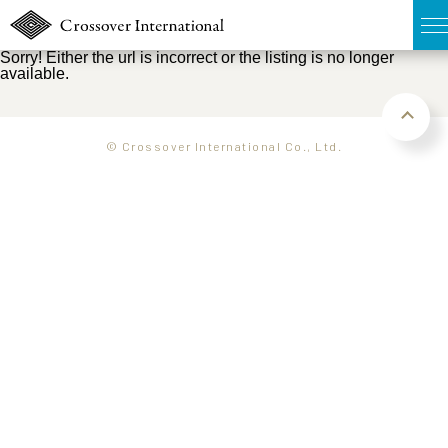
Sorry! Either the url is incorrect or the listing is no longer
available.
TOP
無料簡易査定
© Crossover International Co., Ltd.
販売物件MAP
ウェブマガジン
お問い合わせ
03-6822-3235