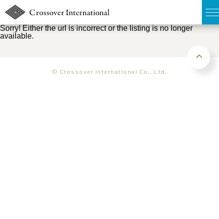
Sorry! Either the url is incorrect or the listing is no longer
available.
TOP
無料簡易査定
© Crossover International Co., Ltd.
販売物件MAP
ウェブマガジン
お問い合わせ
03-6822-3235