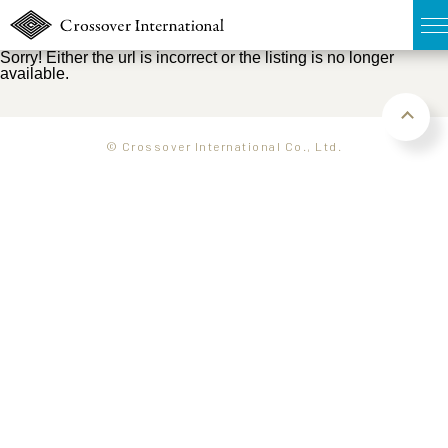
Sorry! Either the url is incorrect or the listing is no longer
available.
TOP
無料簡易査定
© Crossover International Co., Ltd.
販売物件MAP
ウェブマガジン
お問い合わせ
03-6822-3235