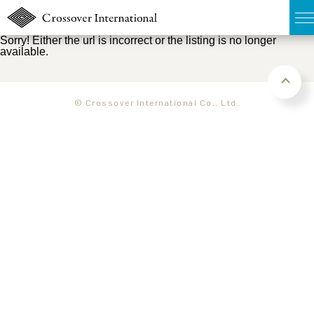
Sorry! Either the url is incorrect or the listing is no longer
available.
TOP
無料簡易査定
© Crossover International Co., Ltd.
販売物件MAP
ウェブマガジン
お問い合わせ
03-6822-3235