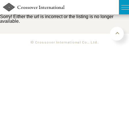
Sorry! Either the url is incorrect or the listing is no longer
available.
TOP
無料簡易査定
© Crossover International Co., Ltd.
販売物件MAP
ウェブマガジン
お問い合わせ
03-6822-3235