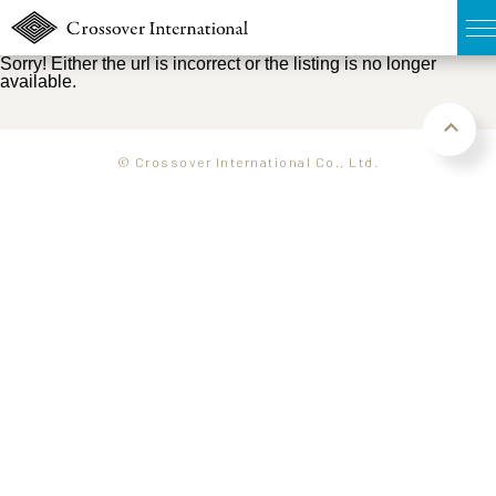
Sorry! Either the url is incorrect or the listing is no longer
available.
TOP
無料簡易査定
© Crossover International Co., Ltd.
販売物件MAP
ウェブマガジン
お問い合わせ
03-6822-3235