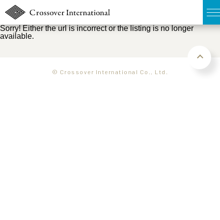
Sorry! Either the url is incorrect or the listing is no longer
available.
TOP
無料簡易査定
© Crossover International Co., Ltd.
販売物件MAP
ウェブマガジン
お問い合わせ
03-6822-3235