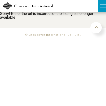
Sorry! Either the url is incorrect or the listing is no longer
available.
TOP
無料簡易査定
© Crossover International Co., Ltd.
販売物件MAP
ウェブマガジン
お問い合わせ
03-6822-3235