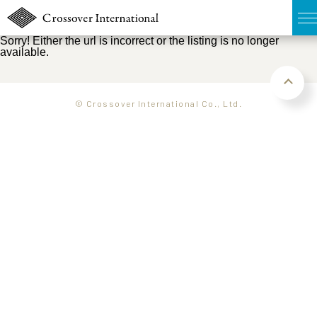
Sorry! Either the url is incorrect or the listing is no longer
available.
TOP
無料簡易査定
© Crossover International Co., Ltd.
販売物件MAP
ウェブマガジン
お問い合わせ
03-6822-3235