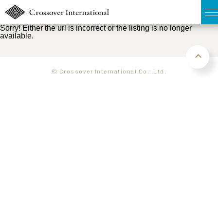
Sorry! Either the url is incorrect or the listing is no longer
available.
TOP
無料簡易査定
© Crossover International Co., Ltd.
販売物件MAP
ウェブマガジン
お問い合わせ
03-6822-3235