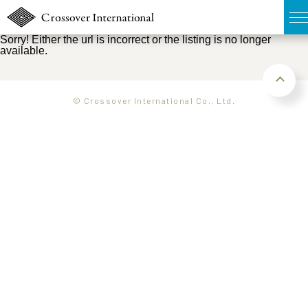
Sorry! Either the url is incorrect or the listing is no longer
available.
TOP
無料簡易査定
© Crossover International Co., Ltd.
販売物件MAP
ウェブマガジン
お問い合わせ
03-6822-3235