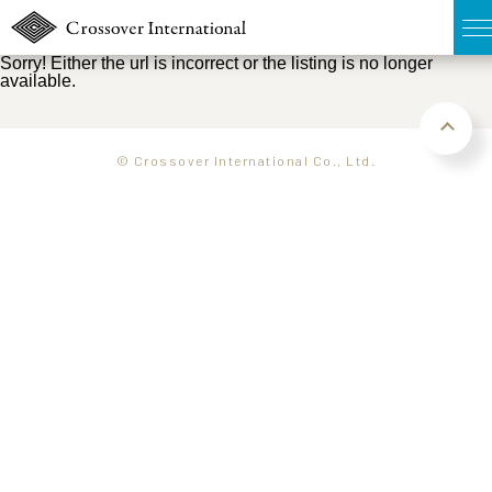
Sorry! Either the url is incorrect or the listing is no longer
available.
TOP
無料簡易査定
© Crossover International Co., Ltd.
販売物件MAP
ウェブマガジン
お問い合わせ
03-6822-3235