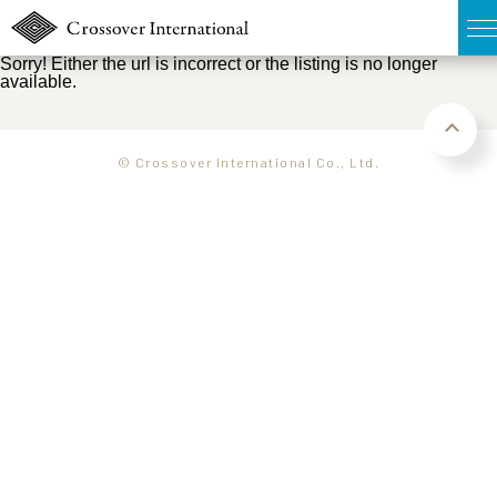
Sorry! Either the url is incorrect or the listing is no longer
available.
TOP
無料簡易査定
© Crossover International Co., Ltd.
販売物件MAP
ウェブマガジン
お問い合わせ
03-6822-3235