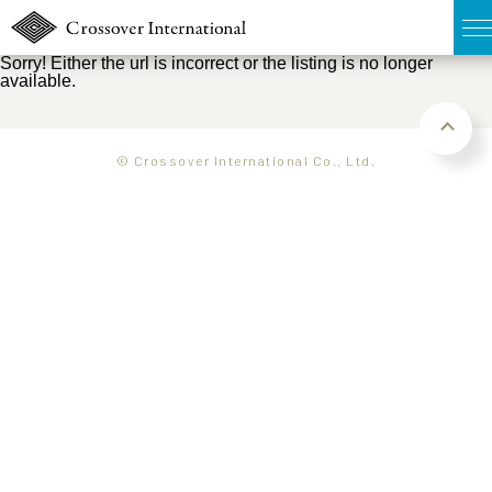
Sorry! Either the url is incorrect or the listing is no longer
available.
TOP
無料簡易査定
© Crossover International Co., Ltd.
販売物件MAP
ウェブマガジン
お問い合わせ
03-6822-3235