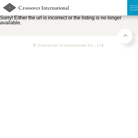
Sorry! Either the url is incorrect or the listing is no longer
available.
TOP
無料簡易査定
© Crossover International Co., Ltd.
販売物件MAP
ウェブマガジン
お問い合わせ
03-6822-3235