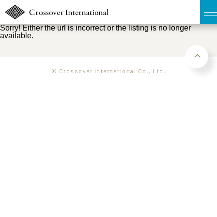
Sorry! Either the url is incorrect or the listing is no longer
available.
TOP
無料簡易査定
© Crossover International Co., Ltd.
販売物件MAP
ウェブマガジン
お問い合わせ
03-6822-3235