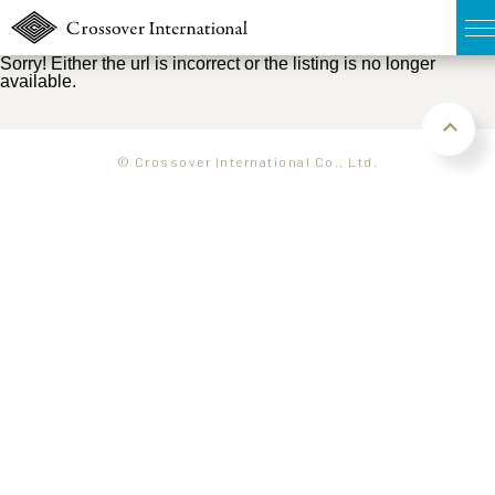
Sorry! Either the url is incorrect or the listing is no longer
available.
TOP
無料簡易査定
© Crossover International Co., Ltd.
販売物件MAP
ウェブマガジン
お問い合わせ
03-6822-3235