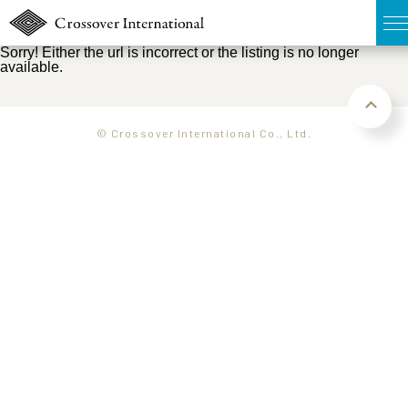
Sorry! Either the url is incorrect or the listing is no longer
available.
TOP
無料簡易査定
© Crossover International Co., Ltd.
販売物件MAP
ウェブマガジン
お問い合わせ
03-6822-3235