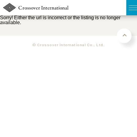
Sorry! Either the url is incorrect or the listing is no longer
available.
TOP
無料簡易査定
© Crossover International Co., Ltd.
販売物件MAP
ウェブマガジン
お問い合わせ
03-6822-3235