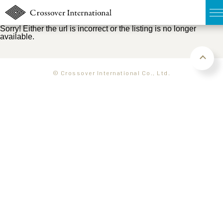
Sorry! Either the url is incorrect or the listing is no longer
available.
TOP
無料簡易査定
© Crossover International Co., Ltd.
販売物件MAP
ウェブマガジン
お問い合わせ
03-6822-3235