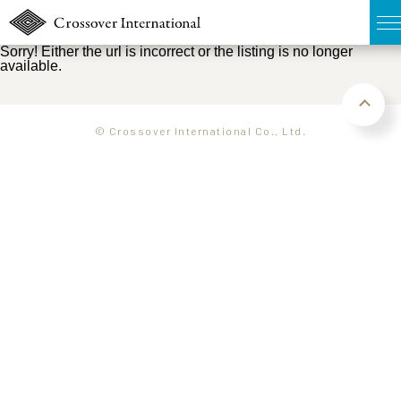
Sorry! Either the url is incorrect or the listing is no longer
available.
TOP
無料簡易査定
© Crossover International Co., Ltd.
販売物件MAP
ウェブマガジン
お問い合わせ
03-6822-3235