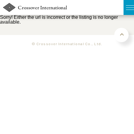
Sorry! Either the url is incorrect or the listing is no longer
available.
TOP
無料簡易査定
© Crossover International Co., Ltd.
販売物件MAP
ウェブマガジン
お問い合わせ
03-6822-3235