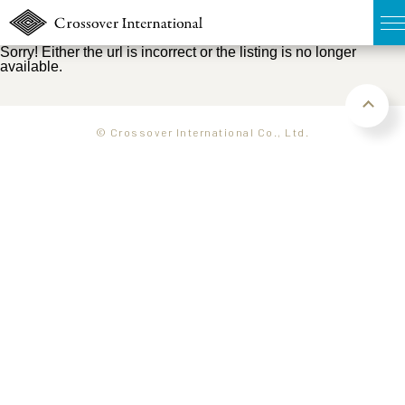
Sorry! Either the url is incorrect or the listing is no longer
available.
TOP
無料簡易査定
© Crossover International Co., Ltd.
販売物件MAP
ウェブマガジン
お問い合わせ
03-6822-3235