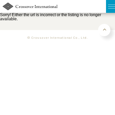
Sorry! Either the url is incorrect or the listing is no longer
available.
TOP
無料簡易査定
© Crossover International Co., Ltd.
販売物件MAP
ウェブマガジン
お問い合わせ
03-6822-3235