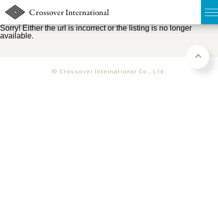
Sorry! Either the url is incorrect or the listing is no longer
available.
TOP
無料簡易査定
© Crossover International Co., Ltd.
販売物件MAP
ウェブマガジン
お問い合わせ
03-6822-3235