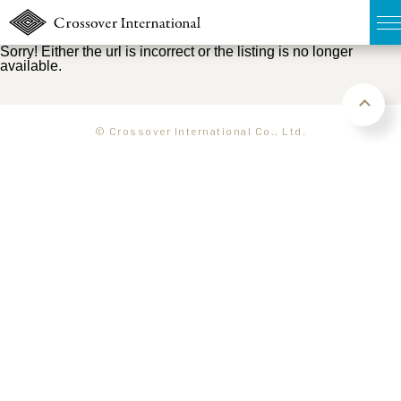
Sorry! Either the url is incorrect or the listing is no longer
available.
TOP
無料簡易査定
© Crossover International Co., Ltd.
販売物件MAP
ウェブマガジン
お問い合わせ
03-6822-3235