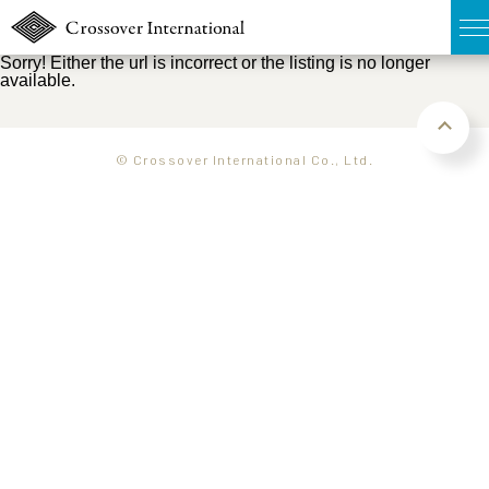
Sorry! Either the url is incorrect or the listing is no longer
available.
TOP
無料簡易査定
© Crossover International Co., Ltd.
販売物件MAP
ウェブマガジン
お問い合わせ
03-6822-3235