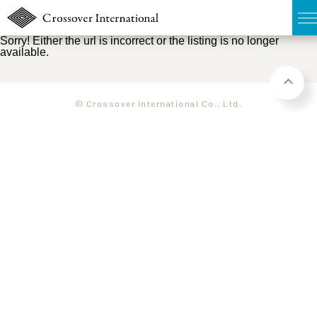
Sorry! Either the url is incorrect or the listing is no longer
available.
TOP
無料簡易査定
© Crossover International Co., Ltd.
販売物件MAP
ウェブマガジン
お問い合わせ
03-6822-3235