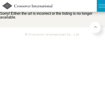
Sorry! Either the url is incorrect or the listing is no longer
available.
TOP
無料簡易査定
© Crossover International Co., Ltd.
販売物件MAP
ウェブマガジン
お問い合わせ
03-6822-3235