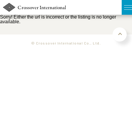
Sorry! Either the url is incorrect or the listing is no longer
available.
TOP
無料簡易査定
© Crossover International Co., Ltd.
販売物件MAP
ウェブマガジン
お問い合わせ
03-6822-3235