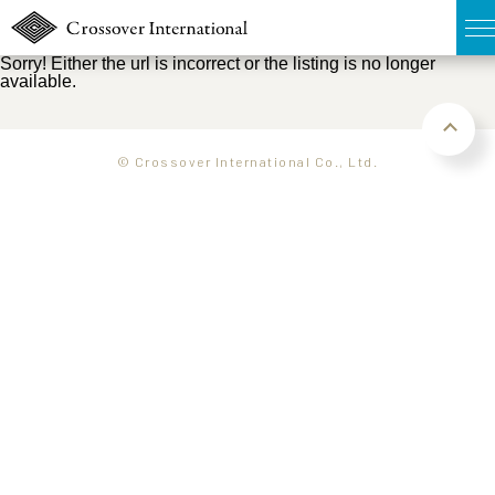
Sorry! Either the url is incorrect or the listing is no longer
available.
TOP
無料簡易査定
© Crossover International Co., Ltd.
販売物件MAP
ウェブマガジン
お問い合わせ
03-6822-3235