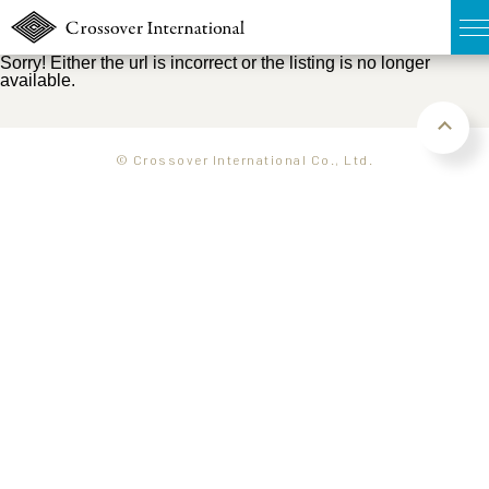
Sorry! Either the url is incorrect or the listing is no longer
available.
TOP
無料簡易査定
© Crossover International Co., Ltd.
販売物件MAP
ウェブマガジン
お問い合わせ
03-6822-3235