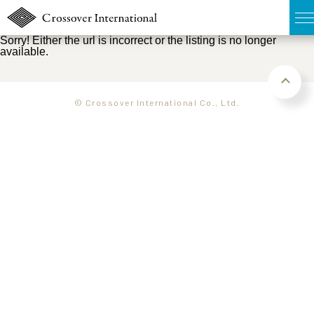
Sorry! Either the url is incorrect or the listing is no longer
available.
TOP
無料簡易査定
© Crossover International Co., Ltd.
販売物件MAP
ウェブマガジン
お問い合わせ
03-6822-3235