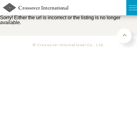
Sorry! Either the url is incorrect or the listing is no longer
available.
TOP
無料簡易査定
© Crossover International Co., Ltd.
販売物件MAP
ウェブマガジン
お問い合わせ
03-6822-3235