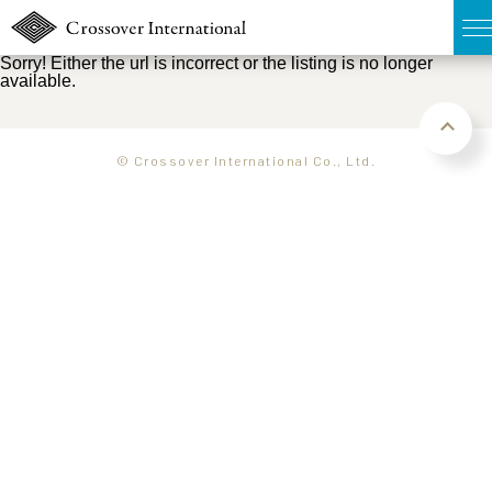
Sorry! Either the url is incorrect or the listing is no longer
available.
TOP
無料簡易査定
© Crossover International Co., Ltd.
販売物件MAP
ウェブマガジン
お問い合わせ
03-6822-3235