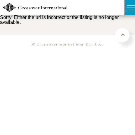
Sorry! Either the url is incorrect or the listing is no longer
available.
TOP
無料簡易査定
© Crossover International Co., Ltd.
販売物件MAP
ウェブマガジン
お問い合わせ
03-6822-3235