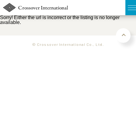
Sorry! Either the url is incorrect or the listing is no longer
available.
TOP
無料簡易査定
© Crossover International Co., Ltd.
販売物件MAP
ウェブマガジン
お問い合わせ
03-6822-3235