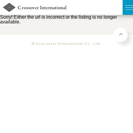
Sorry! Either the url is incorrect or the listing is no longer
available.
TOP
無料簡易査定
© Crossover International Co., Ltd.
販売物件MAP
ウェブマガジン
お問い合わせ
03-6822-3235